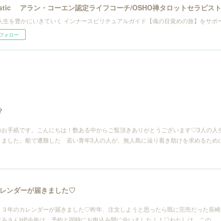
listic アラン・コーエン認定ライフコーチ/OSHO禅タロットセラピ
人生を豊かにいきていく インナースピリチュアルガイド【魂の目覚めの旅】をサポ
フォロー
？
のお手紙です。こんにちは！数ある中からご覧頂きありがとうございます♡3人の人
りました。船で遭難した 若い青年3人の人が、無人島に辿り着き助けを求めるため
レンダーが届きました♡
２３年のカレンダーが届きました♡昨年、注文しようと思ったら既に完売だった長崎
ぐみさんHP今年は、予約と同時にお申込み間に合いました！！♡わたしは、この…