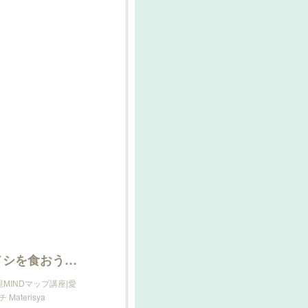
Materisya Chance to Change ~好きな自分でメシを食おう！~ - リザスト
MINDマップ講座|愛
aterisya