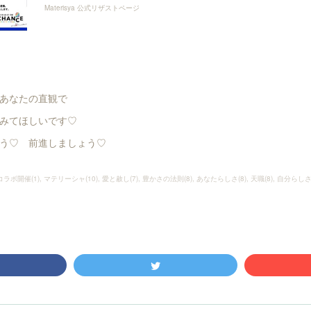
Materisya 公式リザストページ
あなたの直観で
みてほしいです♡
う♡ 前進しましょう♡
コラボ開催
(
1
)
マテリーシャ
(
10
)
愛と赦し
(
7
)
豊かさの法則
(
8
)
あなたらしさ
(
8
)
天職
(
8
)
自分らし