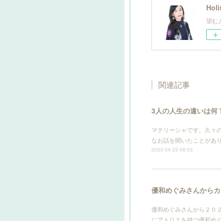
Ho
望む
関連記事
3人の人生の違いは何
マテリーシャです。久々
なお話を聞いたことがあ
2023.04.25 08:03
優和めぐみさんからカ
優和めぐみさんから２０
にアトリエを持つ優和め