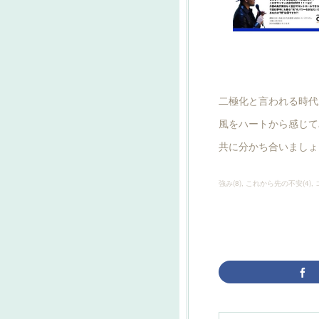
二極化と言われる時代
風をハートから感じて
共に分かち合いましょ
強み
(
8
)
これから先の不安
(
4
)