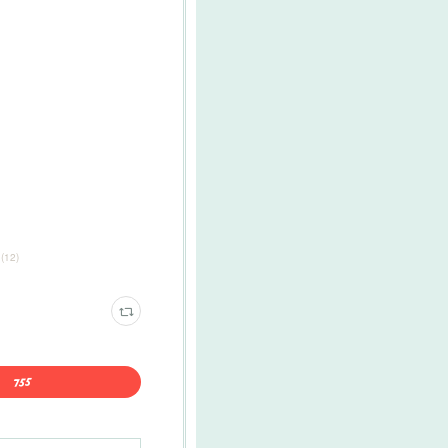
さ
(
12
)